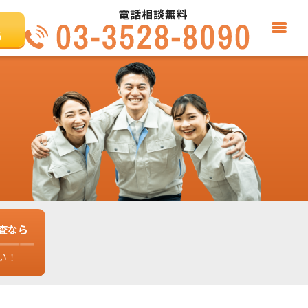
る
査なら
い！