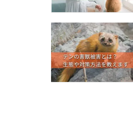
投
稿
の
ペ