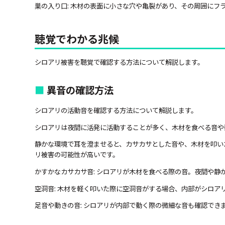
巣の入り口: 木材の表面に小さな穴や亀裂があり、その周囲に
聴覚でわかる兆候
シロアリ被害を聴覚で確認する方法について解説します。
異音の確認方法
シロアリの活動音を確認する方法について解説します。
シロアリは夜間に活発に活動することが多く、木材を食べる音や
静かな環境で耳を澄ませると、カサカサとした音や、木材を叩い
リ被害の可能性が高いです。
かすかなカサカサ音: シロアリが木材を食べる際の音。夜間や静
空洞音: 木材を軽く叩いた際に空洞音がする場合、内部がシロア
足音や動きの音: シロアリが内部で動く際の微細な音も確認でき