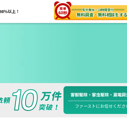
年中無休・24時間受付
98％以上！
無料調査・無料相談をす
害獣駆除・害虫駆除・漏電調
ファーストにお任せくださ