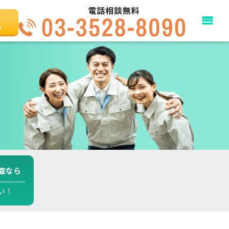
る
査なら
い！