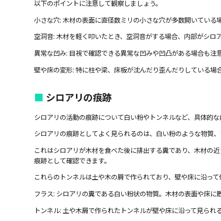
以下のポイントに注意して観察しましょう。
小さな穴: 木材の表面に直径数ミリの小さな穴が多数開いている
空洞音: 木材を軽く叩いたとき、空洞音がする場合、内部がシロ
異常な凹み: 目視で確認できる異常な凹みや凹凸がある場合も注
壁や床の変形: 特に柱や梁、床板が沈んだり歪んだりしている場
シロアリの痕跡
シロアリの活動の痕跡について白い粉やトンネルなど、具体的な
シロアリの痕跡としてよく見られるのは、白い粉のような物質、
これはシロアリが木材を食べた後に排出する糞であり、木材の近
痕跡として確認できます。
これらのトンネルは土や木の屑で作られており、壁や床に沿って
フラス: シロアリの糞である白い粉状の物質。木材の表面や床に
トンネル: 土や木屑で作られたトンネルが壁や床に沿って見られ