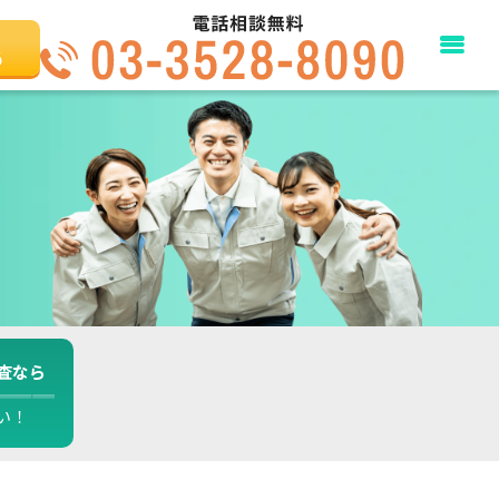
る
査なら
い！