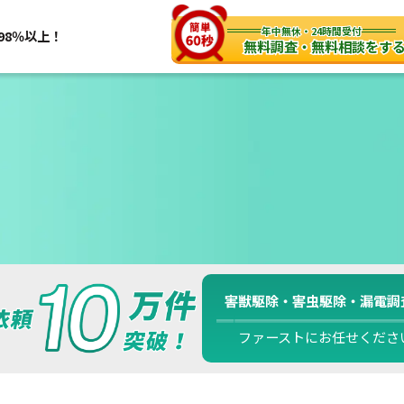
年中無休・24時間受付
98％以上！
無料調査・無料相談をす
害獣駆除・害虫駆除・漏電調
ファーストにお任せくださ