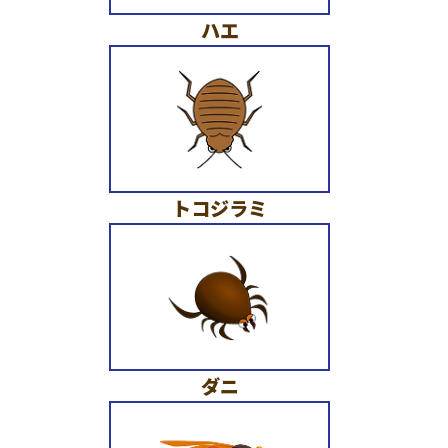
ハエ
トコジラミ
ダニ